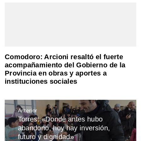
Comodoro: Arcioni resaltó el fuerte
acompañamiento del Gobierno de la
Provincia en obras y aportes a
instituciones sociales
Navegación
Anterior
de
Torres: «Donde antes hubo
Entrada
entradas
abandono, hoy hay inversión,
anterior:
futuro y dignidad»