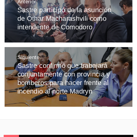
Anterior
de
Sastre participó de la asunción
Entrada
entradas
de Othar Macharashvili como
anterior:
intendente de Comodoro
Siguiente
Sastre confirmó que trabajará
Entrada
conjuntamente con provincia y
siguiente:
bomberos para hacer frente al
incendio al norte Madryn