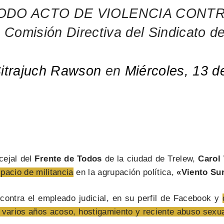
ODO ACTO DE VIOLENCIA CONTR
 Comisión Directiva del Sindicato 
itrajuch Rawson
en
Miércoles, 13 d
ejal del
Frente de Todos
de la ciudad de Trelew,
Carol 
pacio de militancia
en la agrupación política,
«Viento Sur
 contra el empleado judicial, en su perfil de Facebook y
 varios años acoso, hostigamiento y reciente abuso sexua