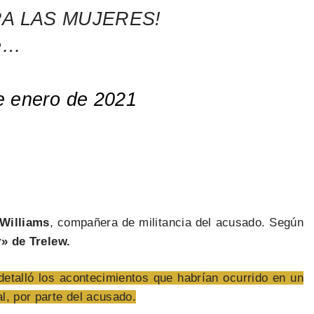
A LAS MUJERES!
de…
e enero de 2021
Williams
, compañera de militancia del acusado. Según
» de Trelew.
detalló los acontecimientos que habrían ocurrido en un
l, por parte del acusado.