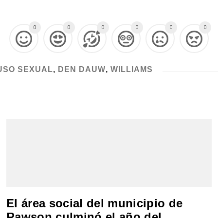
0
0
0
0
0
0
USO SEXUAL
,
DEN DAUW
,
WILLIAMS
El área social del municipio de
Rawson culminó el año del