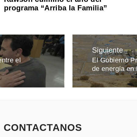
programa “Arriba la Familia”
Siguiente
ntre el
El Gobierno Pr
Entrada
de energía en
siguiente:
CONTACTANOS