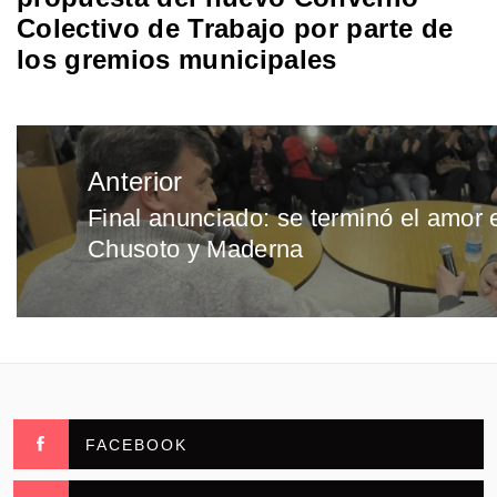
Colectivo de Trabajo por parte de
los gremios municipales
Navegación
Anterior
de
Final anunciado: se terminó el amor e
Entrada
entradas
Chusoto y Maderna
anterior:
FACEBOOK