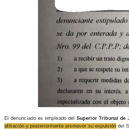
El denunciado es empleado del
Superior Tribunal de J
afiliación y posteriormente promover su expulsión
del S