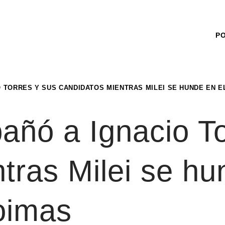
P
 TORRES Y SUS CANDIDATOS MIENTRAS MILEI SE HUNDE EN 
pañó a Ignacio T
tras Milei se hu
oimas