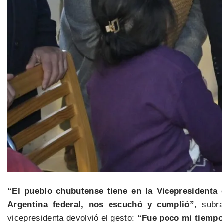
“El pueblo chubutense tiene en la Vicepresidenta 
Argentina federal, nos escuchó y cumplió”
, subr
vicepresidenta devolvió el gesto:
“Fue poco mi tiempo