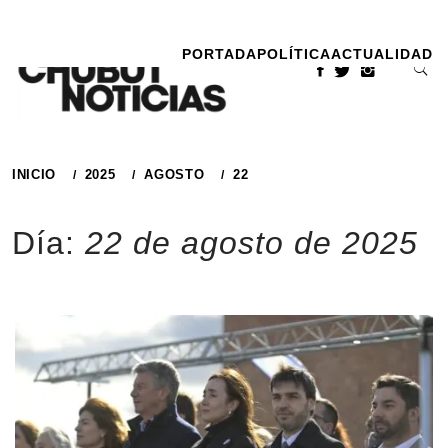
Ir
al
PORTADA
POLÍTICA
ACTUALIDAD
contenido
INICIO
2025
AGOSTO
22
Día:
22 de agosto de 2025