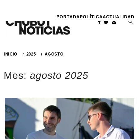
Ir
al
PORTADA
POLÍTICA
ACTUALIDAD
contenido
INICIO
2025
AGOSTO
Mes:
agosto 2025