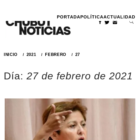
Ir
al
PORTADA
POLÍTICA
ACTUALIDAD
contenido
INICIO
2021
FEBRERO
27
Día:
27 de febrero de 2021