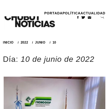
Ir
al
PORTADA
POLÍTICA
ACTUALIDAD
contenido
INICIO
2022
JUNIO
10
Día:
10 de junio de 2022