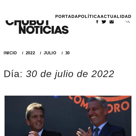
Ir
al
PORTADA
POLÍTICA
ACTUALIDAD
contenido
INICIO
2022
JULIO
30
Día:
30 de julio de 2022