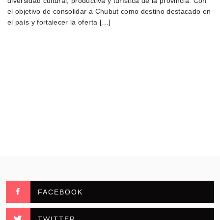
diversidad cultural, productiva y turística de la provincia. Con
el objetivo de consolidar a Chubut como destino destacado en
el país y fortalecer la oferta […]
FACEBOOK
TWITTER