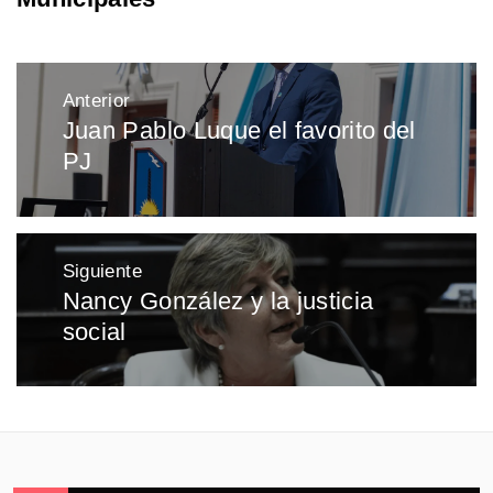
Navegación
Anterior
de
Juan Pablo Luque el favorito del
Entrada
entradas
PJ
anterior:
Siguiente
Nancy González y la justicia
Entrada
social
siguiente: