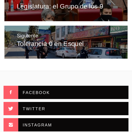
de
Legislatura: el Grupo de los 9
Entrada
entradas
anterior:
Siguiente
Tolerancia 0 en Esquel
Entrada
siguiente:
FACEBOOK
TWITTER
INSTAGRAM