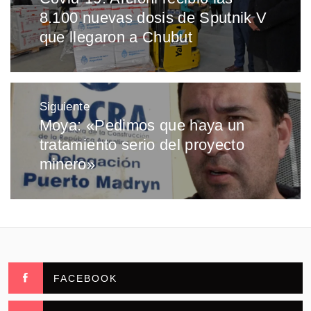
entradas
8.100 nuevas dosis de Sputnik V
anterior:
que llegaron a Chubut
Siguiente
Moya: «Pedimos que haya un
Entrada
tratamiento serio del proyecto
siguiente:
minero»
FACEBOOK