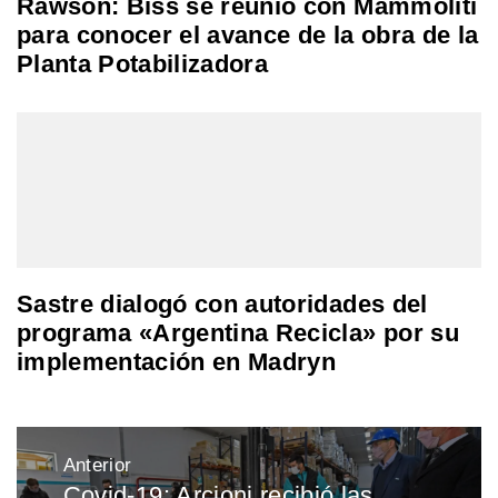
Rawson: Biss se reunió con Mammoliti
para conocer el avance de la obra de la
Planta Potabilizadora
Sastre dialogó con autoridades del
programa «Argentina Recicla» por su
implementación en Madryn
Navegación
Anterior
de
Covid-19: Arcioni recibió las
Entrada