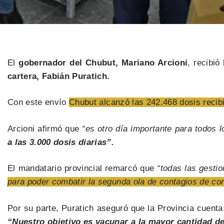
El
gobernador del Chubut, Mariano Arcioni
, recibió
cartera, Fabián Puratich.
Con este envío
Chubut alcanzó las 242.468 dosis recib
Arcioni afirmó que
“es otro día importante para todos 
a las 3.000 dosis diarias”.
El mandatario provincial remarcó que
“todas las gesti
para poder combatir la segunda ola de contagios de co
Por su parte, Puratich aseguró que la Provincia cuent
“Nuestro objetivo es vacunar a la mayor cantidad d