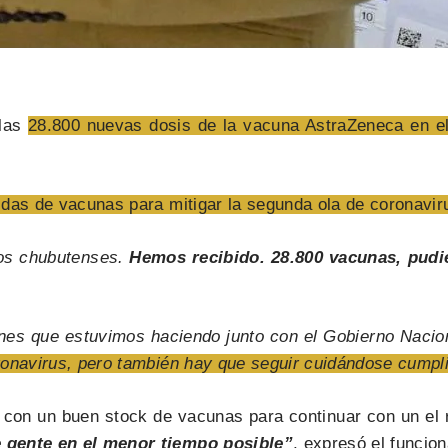
 las
28.800 nuevas dosis de la vacuna AstraZeneca en el
idas de vacunas para mitigar la segunda ola de coronavi
los chubutenses.
Hemos recibido. 28.800 vacunas, pudi
ones que estuvimos haciendo junto con el Gobierno Nacio
ronavirus, pero también hay que seguir cuidándose cumpl
a con un buen stock de vacunas para continuar con un el 
e gente en el menor tiempo posible”
, expresó el funcion