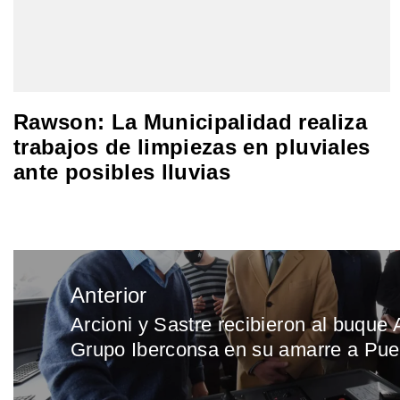
Rawson: La Municipalidad realiza
trabajos de limpiezas en pluviales
ante posibles lluvias
Navegación
Anterior
de
Arcioni y Sastre recibieron al buque A
Entrada
entradas
Grupo Iberconsa en su amarre a Pue
anterior: