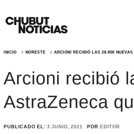
Ir
al
contenido
INICIO
NORESTE
ARCIONI RECIBIÓ LAS 28.800 NUEV
Arcioni recibió
AstraZeneca qu
PUBLICADO EL:
3 JUNIO, 2021
POR
EDITOR