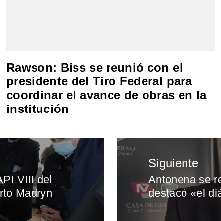
Rawson: Biss se reunió con el
presidente del Tiro Federal para
coordinar el avance de obras en la
institución
Siguiente
PI VIII del
Antonena se re
Entrada
rto Madryn
destacó «el d
siguiente: