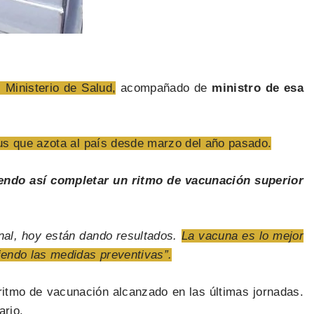
 Ministerio de Salud,
acompañado de
ministro de esa
rus que azota al país desde marzo del año pasado.
endo así completar un ritmo de vacunación superior
nal, hoy están dando resultados.
La vacuna es lo mejor
iendo las medidas preventivas”.
ritmo de vacunación alcanzado en las últimas jornadas.
ario.