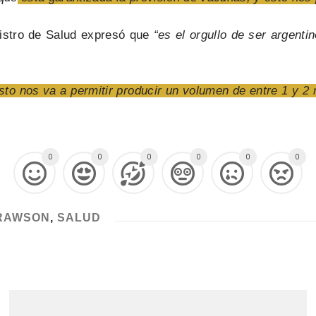
nistro de Salud expresó que
“es el orgullo de ser argent
sto nos va a permitir producir un volumen de entre 1 y 2
0
0
0
0
0
0
RAWSON
,
SALUD