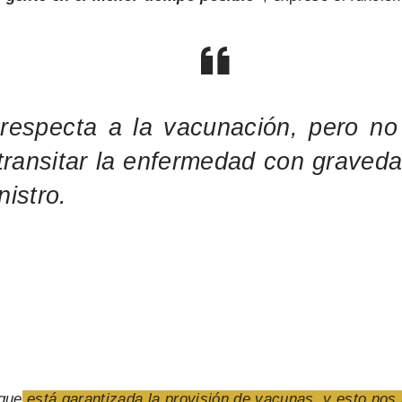
especta a la vacunación, pero no
transitar la enfermedad con graveda
istro.
que
está garantizada la provisión de vacunas, y esto nos