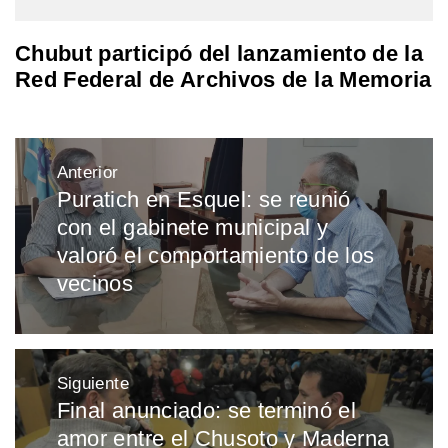
Chubut participó del lanzamiento de la
Red Federal de Archivos de la Memoria
Navegación
Anterior
de
Puratich en Esquel: se reunió
Entrada
entradas
con el gabinete municipal y
anterior:
valoró el comportamiento de los
vecinos
Siguiente
Final anunciado: se terminó el
Entrada
amor entre el Chusoto y Maderna
siguiente: