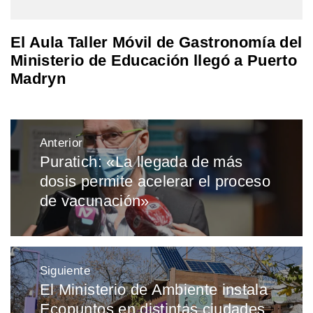
El Aula Taller Móvil de Gastronomía del
Ministerio de Educación llegó a Puerto
Madryn
Navegación
Anterior
de
Puratich: «La llegada de más
Entrada
entradas
dosis permite acelerar el proceso
anterior:
de vacunación»
Siguiente
El Ministerio de Ambiente instala
Entrada
Ecopuntos en distintas ciudades
siguiente: