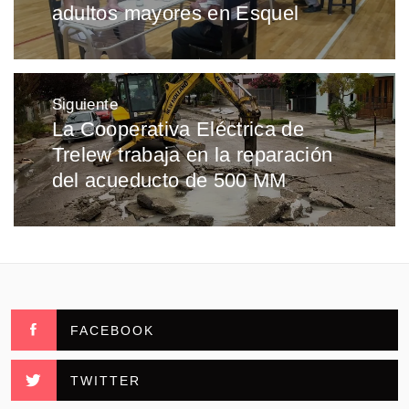
entradas
adultos mayores en Esquel
anterior:
Siguiente
La Cooperativa Eléctrica de
Entrada
Trelew trabaja en la reparación
siguiente:
del acueducto de 500 MM
FACEBOOK
TWITTER