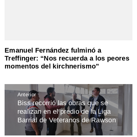
Emanuel Fernández fulminó a
Treffinger: “Nos recuerda a los peores
momentos del kirchnerismo”
Navegación
Anterior
de
Biss recorrió las obras que se
Entrada
entradas
realizan en el predio de la Liga
anterior:
Barrial de Veteranos de Rawson