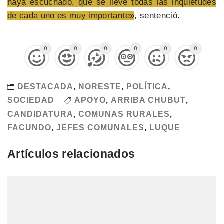
haya escuchado, que se lleve todas las inquietudes
de cada uno es muy importante»
, sentenció.
0
0
0
0
0
0
DESTACADA
,
NORESTE
,
POLÍTICA
,
SOCIEDAD
APOYO
,
ARRIBA CHUBUT
,
CANDIDATURA
,
COMUNAS RURALES
,
FACUNDO
,
JEFES COMUNALES
,
LUQUE
Artículos relacionados