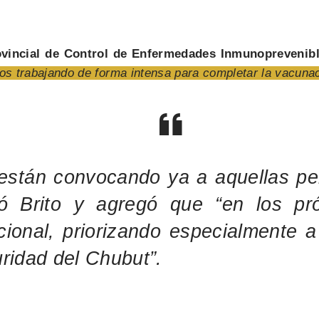
vincial de Control de Enfermedades Inmunoprevenible
amos trabajando de forma intensa para completar la vacun
s están convocando ya a aquellas p
icó Brito y agregó que “en los p
ional, priorizando especialmente a 
ridad del Chubut”.