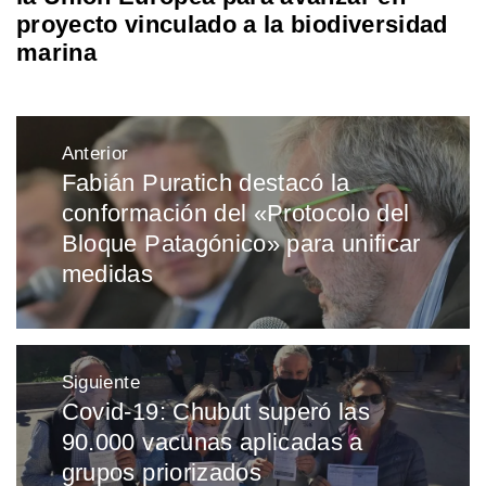
proyecto vinculado a la biodiversidad
marina
Navegación
Anterior
de
Fabián Puratich destacó la
Entrada
entradas
conformación del «Protocolo del
anterior:
Bloque Patagónico» para unificar
medidas
Siguiente
Covid-19: Chubut superó las
Entrada
90.000 vacunas aplicadas a
siguiente:
grupos priorizados