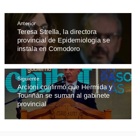
Navegación
Anterior
de
Teresa Strella, la directora
Entrada
entradas
provincial de Epidemiología se
anterior:
instala en Comodoro
Siguiente
Arcioni confirmó que Hermida y
Entrada
Touriñán se suman al gabinete
siguiente:
provincial