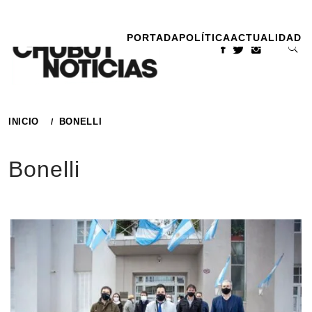
Ir
al
PORTADA
POLÍTICA
ACTUALIDAD
contenido
INICIO
BONELLI
Bonelli