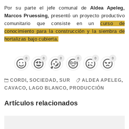
Por su parte el jefe comunal de
Aldea Apeleg,
Marcos Pruessing,
presentó un proyecto productivo
comunitario que consiste en un
curso de
conocimiento para la construcción y la siembra de
hortalizas bajo cubierta.
0
0
0
0
0
0
CORDI
,
SOCIEDAD
,
SUR
ALDEA APELEG
,
CAVACO
,
LAGO BLANCO
,
PRODUCCIÓN
Artículos relacionados