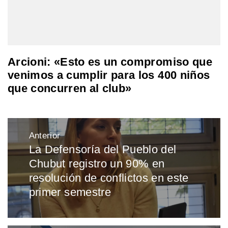
Arcioni: «Esto es un compromiso que
venimos a cumplir para los 400 niños
que concurren al club»
Navegación
Anterior
de
La Defensoría del Pueblo del
Entrada
entradas
Chubut registro un 90% en
anterior:
resolución de conflictos en este
primer semestre