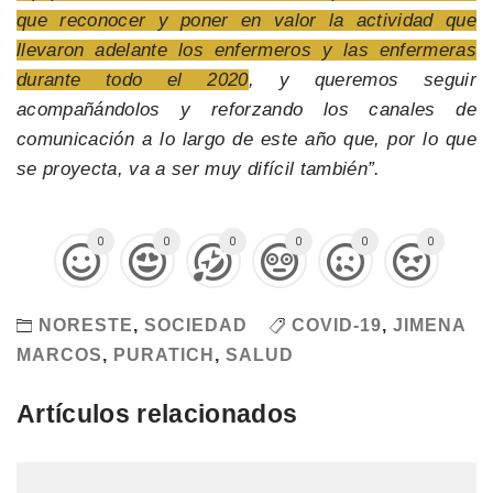
que reconocer y poner en valor la actividad que
llevaron adelante los enfermeros y las enfermeras
durante todo el 2020
, y queremos seguir
acompañándolos y reforzando los canales de
comunicación a lo largo de este año que, por lo que
se proyecta, va a ser muy difícil también”.
0
0
0
0
0
0
NORESTE
,
SOCIEDAD
COVID-19
,
JIMENA
MARCOS
,
PURATICH
,
SALUD
Artículos relacionados