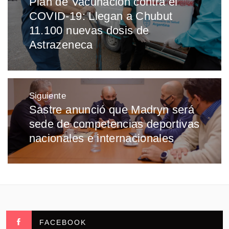
Plan de Vacunación contra el
Entrada
entradas
COVID-19: Llegan a Chubut
anterior:
11.100 nuevas dosis de
Astrazeneca
Siguiente
Sastre anunció que Madryn será
Entrada
sede de competencias deportivas
siguiente:
nacionales e internacionales
FACEBOOK