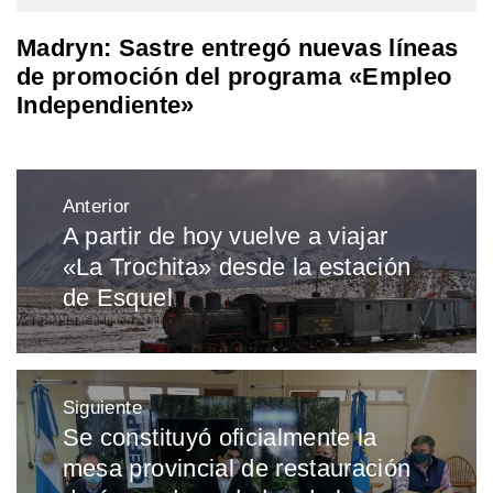
Madryn: Sastre entregó nuevas líneas
de promoción del programa «Empleo
Independiente»
Navegación
Anterior
de
A partir de hoy vuelve a viajar
Entrada
entradas
«La Trochita» desde la estación
anterior:
de Esquel
Siguiente
Se constituyó oficialmente la
Entrada
mesa provincial de restauración
siguiente: