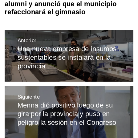
alumni y anunció que el municipio
refaccionará el gimnasio
Navegación
Anterior
de
Una nueva empresa de insumos
Entrada
entradas
sustentables se instalará en la
anterior:
provincia
Siguiente
Menna dió positivo luego de su
Entrada
gira por la provincia y puso en
siguiente:
peligro la sesión en el Congreso