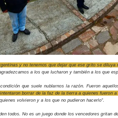
gentinas y no tenemos que dejar que ese grito se diluya 
agradezcamos a los que lucharon y también a los que esp
 condición que suele nublarnos la razón. Fueron aquell
intentaron borrar de la faz de la tierra a quienes fueron a
ienes volvieron y a los que no pudieron hacerlo”.
den todos. No es un juego donde los vencedores gritan de 