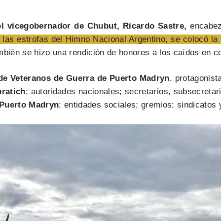
el vicegobernador de Chubut, Ricardo Sastre,
encabez
 las estrofas del Himno Nacional Argentino, se colocó la
bién se hizo una rendición de honores a los caídos en c
de Veteranos de Guerra de Puerto Madryn
, protagonis
uratich
; autoridades nacionales; secretarios, subsecretar
 Puerto Madryn
; entidades sociales; gremios; sindicatos