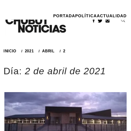
Ir
al
PORTADA
POLÍTICA
ACTUALIDAD
contenido
INICIO
2021
ABRIL
2
Día:
2 de abril de 2021