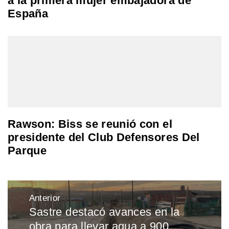
a la primera mujer embajadora de
España
Rawson: Biss se reunió con el
presidente del Club Defensores Del
Parque
Navegación
Anterior
de
Sastre destacó avances en la
Entrada
entradas
obra para llevar agua a 900
anterior: