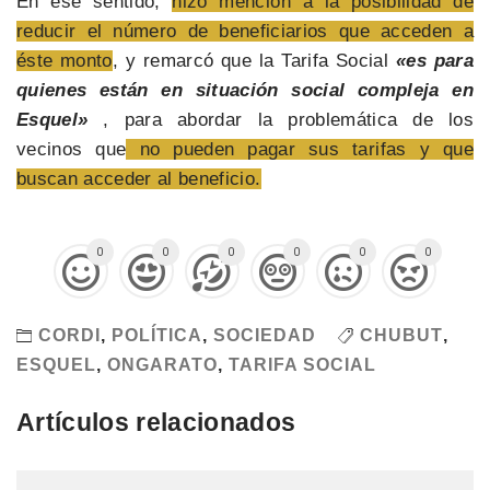
En ese sentido,
hizo mención a la posibilidad de
reducir el número de beneficiarios que acceden a
éste monto
, y r
emarcó que la Tarifa Social
«es para
quienes están en situación social compleja en
Esquel»
, para abordar la problemática de los
vecinos que
no pueden pagar sus tarifas y que
buscan acceder al beneficio.
0
0
0
0
0
0
CORDI
,
POLÍTICA
,
SOCIEDAD
CHUBUT
,
ESQUEL
,
ONGARATO
,
TARIFA SOCIAL
Artículos relacionados