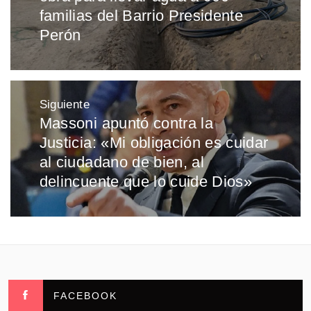
familias del Barrio Presidente
Perón
Siguiente
Massoni apuntó contra la
Entrada
Justicia: «Mi obligación es cuidar
siguiente:
al ciudadano de bien, al
delincuente que lo cuide Dios»
FACEBOOK