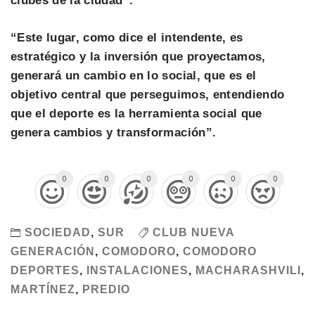
clubes de la ciudad”.
“Este lugar, como dice el intendente, es
estratégico y la inversión que proyectamos,
generará un cambio en lo social, que es el
objetivo central que perseguimos, entendiendo
que el deporte es la herramienta social que
genera cambios y transformación”.
0
0
0
0
0
0
SOCIEDAD
,
SUR
CLUB NUEVA
GENERACIÓN
,
COMODORO
,
COMODORO
DEPORTES
,
INSTALACIONES
,
MACHARASHVILI
,
MARTÍNEZ
,
PREDIO