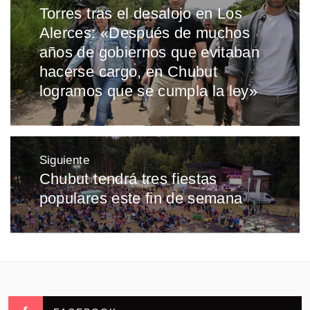
de
Torres tras el desalojo en Los
Entrada
entradas
Alerces: «Después de muchos
anterior:
años de gobiernos que evitaban
hacerse cargo, en Chubut
logramos que se cumpla la ley»
Siguiente
Chubut tendrá tres fiestas
Entrada
populares este fin de semana
siguiente: