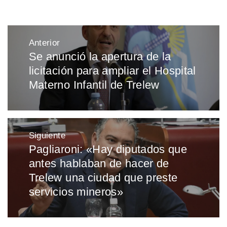
Navegación
Anterior
de
Se anunció la apertura de la
Entrada
entradas
licitación para ampliar el Hospital
anterior:
Materno Infantil de Trelew
Siguiente
Pagliaroni: «Hay diputados que
Entrada
antes hablaban de hacer de
siguiente:
Trelew una ciudad que preste
servicios mineros»