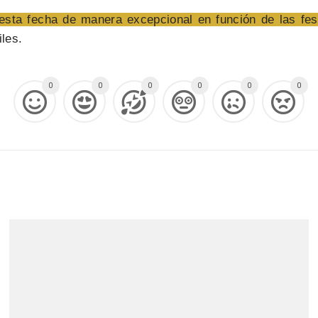
 esta fecha de manera excepcional en función de las fe
iles.
0
0
0
0
0
0