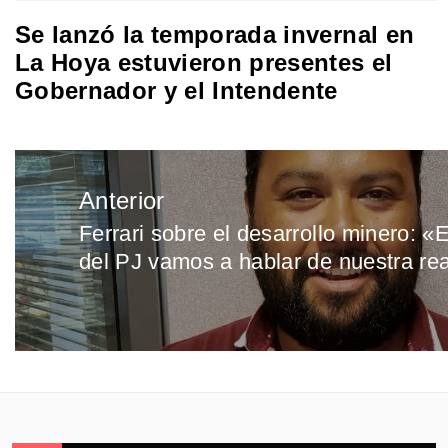
Se lanzó la temporada invernal en
La Hoya estuvieron presentes el
Gobernador y el Intendente
Navegación
Anterior
de
Ferrari sobre el desarrollo minero: 
Entrada
entradas
del PJ vamos a hablar de nuestra re
anterior: