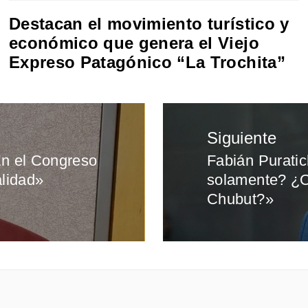
Destacan el movimiento turístico y
económico que genera el Viejo
Expreso Patagónico “La Trochita”
Siguiente
«En el Congreso
Fabián Puratic
Entrada
alidad»
solamente? ¿O 
siguiente:
Chubut?»