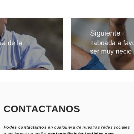
Siguiente
ra de la
Taboada a favo
Entrada
ser muy necio 
siguiente:
CONTACTANOS
Podés contactarnos
en cualquiera de nuestras redes sociales
o enviarnos un mail a
contacto@chubutnoticias.com