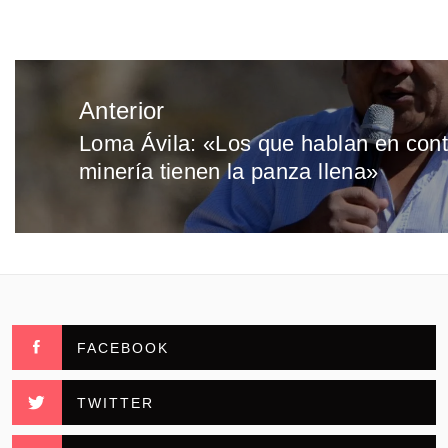
Navegación
Anterior
de
Loma Ávila: «Los que hablan en cont
Entrada
entradas
minería tienen la panza llena»
anterior:
FACEBOOK
TWITTER