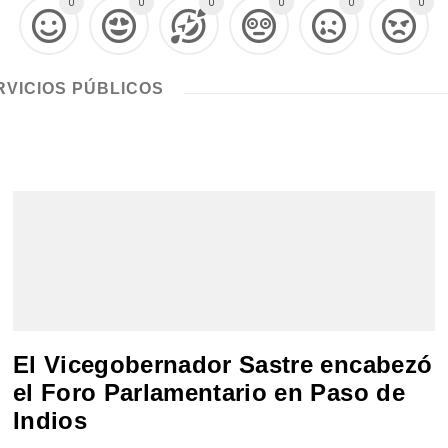
0
0
0
0
0
0
RVICIOS PÚBLICOS
El Vicegobernador Sastre encabezó
el Foro Parlamentario en Paso de
Indios