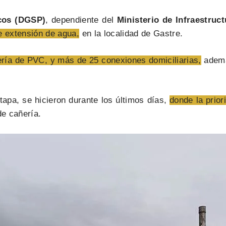
icos (DGSP)
, dependiente del
Ministerio de Infraestruct
de extensión de agua,
en la localidad de Gastre.
ría de PVC, y más de 25 conexiones domiciliarias,
ademá
apa, se hicieron durante los últimos días,
donde la prior
de cañería.