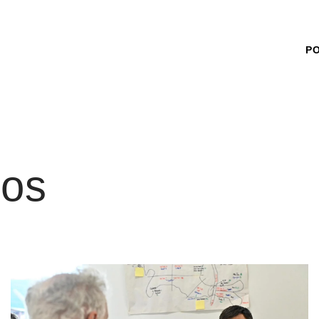
P
cos