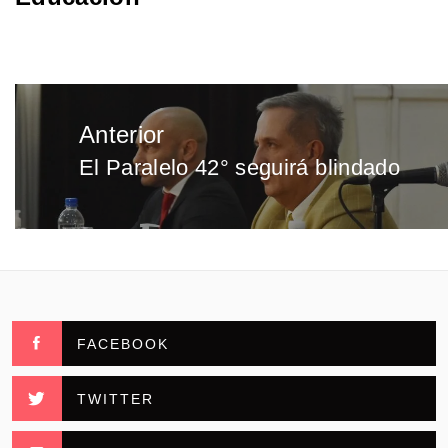
Navegación
Anterior
de
El Paralelo 42° seguirá blindado
Entrada
entradas
anterior:
FACEBOOK
TWITTER