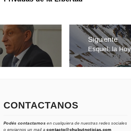
Siguiente
Esquel: la Hoy
Entrada
siguiente:
CONTACTANOS
Podés contactarnos
en cualquiera de nuestras redes sociales
o enviarnos un mail a
contacto@chubutnoticias.com