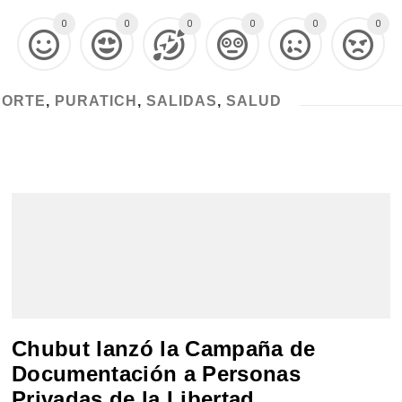
0
0
0
0
0
0
PORTE
,
PURATICH
,
SALIDAS
,
SALUD
Chubut lanzó la Campaña de
Documentación a Personas
Privadas de la Libertad