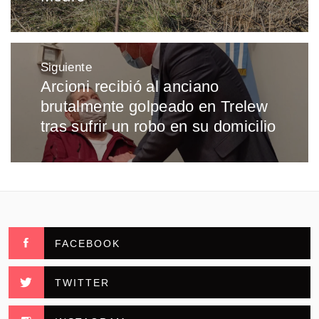
Siguiente
Arcioni recibió al anciano
Entrada
brutalmente golpeado en Trelew
siguiente:
tras sufrir un robo en su domicilio
FACEBOOK
TWITTER