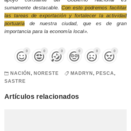
sumamente destacable.
Con esto podremos facilitar
las tareas de exportación y fortalecer la actividad
portuaria
de nuestra ciudad, que es de gran
importancia para la economía local».
0
0
0
0
0
0
NACIÓN
,
NORESTE
MADRYN
,
PESCA
,
SASTRE
Artículos relacionados