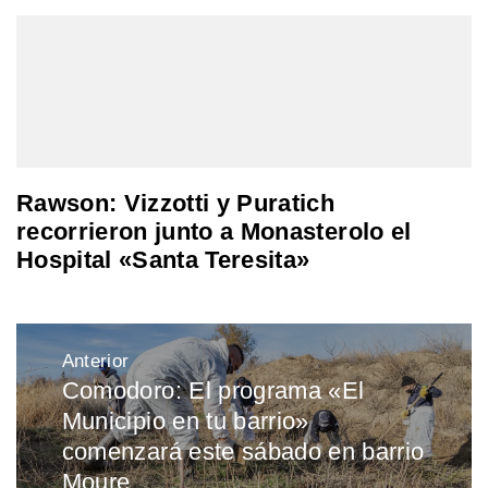
Rawson: Vizzotti y Puratich
recorrieron junto a Monasterolo el
Hospital «Santa Teresita»
Navegación
Anterior
de
Comodoro: El programa «El
Entrada
entradas
Municipio en tu barrio»
anterior:
comenzará este sábado en barrio
Moure