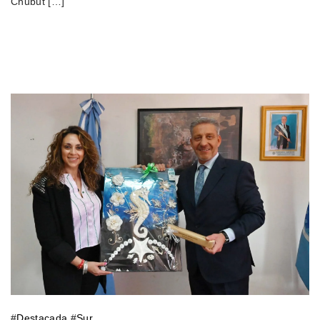
Chubut […]
#
Destacada
#
Sur