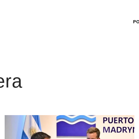
P
era