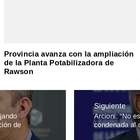
Provincia avanza con la ampliación
de la Planta Potabilizadora de
Rawson
Siguiente
ajando
Arcioni: “No e
Entrada
ción de
condenada al o
siguiente: