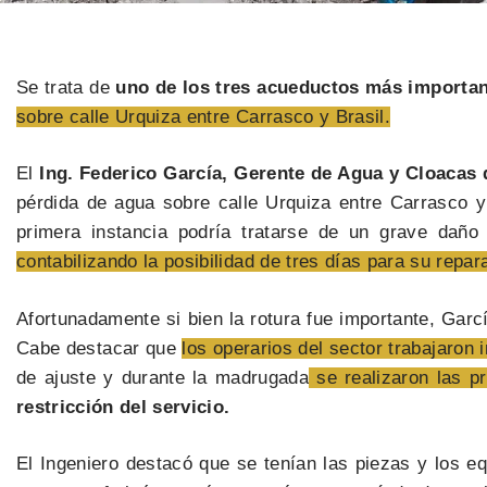
Se trata de
uno de los tres acueductos más importan
sobre calle Urquiza entre Carrasco y Brasil.
El
Ing. Federico García, Gerente de Agua y Cloacas 
pérdida de agua sobre calle Urquiza entre Carrasco y
primera instancia podría tratarse de un grave dañ
contabilizando la posibilidad de tres días para su repar
Afortunadamente si bien la rotura fue importante, Garc
Cabe destacar que
los operarios del sector trabajaron 
de ajuste y durante la madrugada
se realizaron las p
restricción del servicio.
El Ingeniero destacó que se tenían las piezas y los 