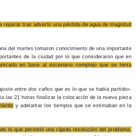
 reparar tras advertir una pérdida de agua de magnitud
ana del martes tomaron conocimiento de una importante
portantes de la ciudad por lo que consideraron que en
nicado en base al escenario complejo que se tenía
ajuste entre dos caños que es lo que se había partido»
.
a las 21 horas finalizar la colocación de la nueva pieza
miento
y adelantar los tiempos que se estimaban en la
do lo que permitió una rápida resolución del problema,