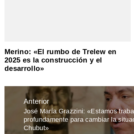
Merino: «El rumbo de Trelew en
2025 es la construcción y el
desarrollo»
Navegación
Anterior
de
José María Grazzini: «Estamos trab
Entrada
entradas
profundamente para cambiar la situa
anterior:
Chubut»