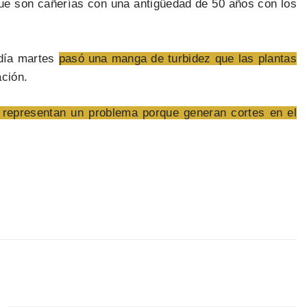
que son cañerías con una antigüedad de 50 años con los
 día martes
pasó una manga de turbidez que las plantas
ación.
í representan un problema porque generan cortes en el