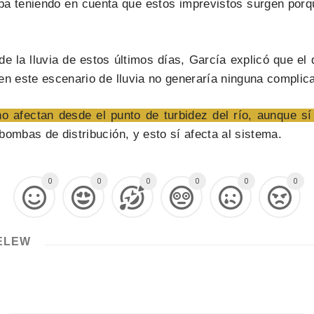
ba teniendo en cuenta que estos imprevistos surgen por
e la lluvia de estos últimos días, García explicó que el
en este escenario de lluvia no generaría ninguna complic
no afectan desde el punto de turbidez del río, aunque s
ombas de distribución, y esto sí afecta al sistema.
0
0
0
0
0
0
ELEW