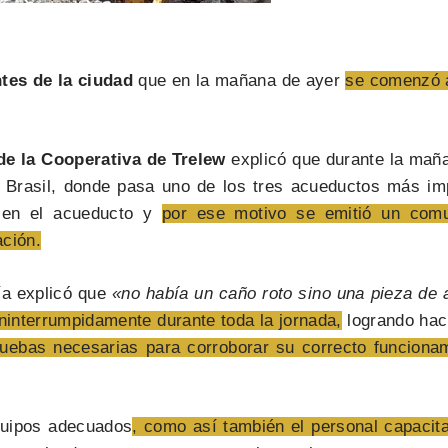
tes de la ciudad
que en la mañana de ayer
se comenzó a
de la Cooperativa de Trelew
explicó que durante la mañ
 Brasil, donde pasa uno de los tres acueductos más im
o en el acueducto y
por ese motivo se emitió un comu
ación.
ía explicó que
«no había un caño roto sino una pieza de 
ininterrumpidamente durante toda la jornada,
logrando haci
ruebas necesarias para corroborar su correcto funciona
equipos adecuados
, como así también el personal capacita