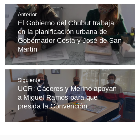
Navegación
Anterior
de
El Gobierno del Chubut trabaja
Entrada
entradas
en la planificación urbana de
anterior:
Gobernador Costa y José de San
Martín
Siguiente
UCR: Cáceres y Merino apoyan
Entrada
a Miguel Ramos para que
siguiente:
presida la Convención