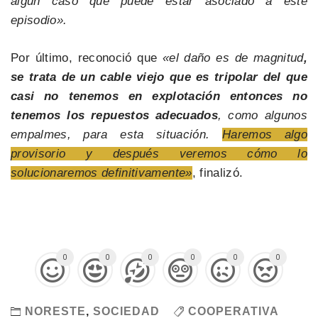
algún caso que puede estar asociado a este
episodio».
Por último, reconoció que
«el daño es de magnitud
,
se trata de un cable viejo que es tripolar del que
casi no tenemos en explotación entonces no
tenemos los repuestos adecuados
, como algunos
empalmes, para esta situación.
Haremos algo
provisorio y después veremos cómo lo
solucionaremos definitivamente»
, finalizó.
0
0
0
0
0
0
NORESTE
,
SOCIEDAD
COOPERATIVA