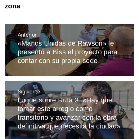
zona
Navegación
Anterior
de
«Manos Unidas de Rawson» le
Entrada
entradas
presentó a Biss el proyecto para
anterior:
contar con su propia sede
Siguiente
Luque sobre Ruta 3: «Hay que
Entrada
tomar este arreglo como
siguiente:
transitorio y avanzar con la obra
definitiva que necesita la ciudad»