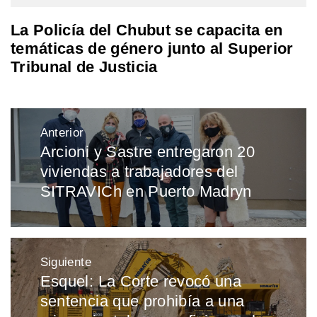
La Policía del Chubut se capacita en
temáticas de género junto al Superior
Tribunal de Justicia
Navegación
Anterior
de
Arcioni y Sastre entregaron 20
Entrada
entradas
viviendas a trabajadores del
anterior:
SITRAVICh en Puerto Madryn
Siguiente
Esquel: La Corte revocó una
Entrada
sentencia que prohibía a una
siguiente: