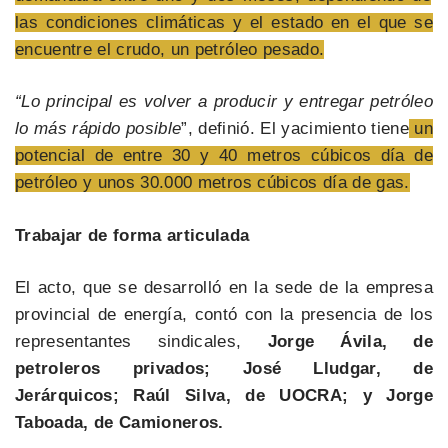
las condiciones climáticas y el estado en el que se
encuentre el crudo, un petróleo pesado.
“Lo principal es volver a producir y entregar petróleo
lo más rápido posible
”, definió. El yacimiento tiene
un
potencial de entre 30 y 40 metros cúbicos día de
petróleo y unos 30.000 metros cúbicos día de gas.
Trabajar de forma articulada
El acto, que se desarrolló en la sede de la empresa
provincial de energía, contó con la presencia de los
representantes sindicales,
Jorge Ávila, de
petroleros privados; José Lludgar, de
Jerárquicos; Raúl Silva, de UOCRA; y Jorge
Taboada, de Camioneros.