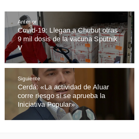
Navegación
Anterior
de
Covid-19: Llegan a Chubut otras
Entrada
entradas
9 mil dosis de la vacuna Sputnik
anterior:
V
Siguiente
Cerdá: «La actividad de Aluar
Entrada
corre riesgo si se aprueba la
siguiente:
Iniciativa Popular»