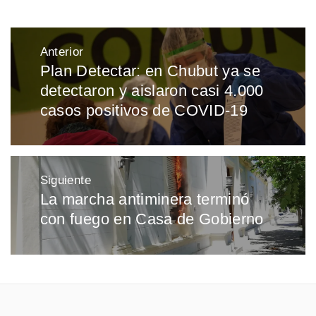
Navegación
Anterior
de
Plan Detectar: en Chubut ya se
Entrada
entradas
detectaron y aislaron casi 4.000
anterior:
casos positivos de COVID-19
Siguiente
La marcha antiminera terminó
Entrada
con fuego en Casa de Gobierno
siguiente: