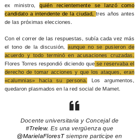
ex ministro,
quién recientemente se lanzó como
candidato a intendente de la ciudad,
tres años antes
de las próximas elecciones.
Con el correr de las respuestas, subía cada vez más
el tono de la discusión,
aunque no se pusieron de
acuerdo y todo terminó en acusaciones cruzadas.
Flores Torres respondió diciendo que
se reservaba el
derecho de tomar acciones y que los ataques, eran
«calumnias» hacia su persona.
Los argumentos,
quedaron plasmados en la red social de Mamet.
Docente universitaria y Concejal de
#Trelew
. Es una vergüenza que
@MarielaFloresT
siempre participe en