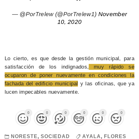
— @PorTrelew (@PorTrelew1)
November
10, 2020
Lo cierto, es que desde la gestión municipal, para
satisfacción de los indignados,
muy rápido se
ocuparon de poner nuevamente en condiciones la
fachada del edificio municipal
y las oficinas, que ya
lucen impecables nuevamente.
0
0
0
0
0
0
NORESTE
,
SOCIEDAD
AYALA
,
FLORES