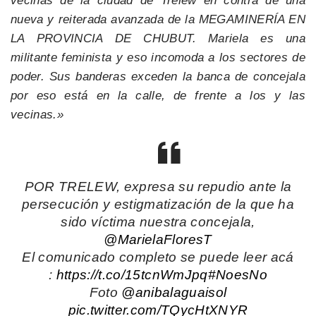
vecinas de la ciudad de Trelew en contra de una
nueva y reiterada avanzada de la MEGAMINERÍA EN
LA PROVINCIA DE CHUBUT. Mariela es una
militante feminista y eso incomoda a los sectores de
poder. Sus banderas exceden la banca de concejala
por eso está en la calle, de frente a los y las
vecinas.»
POR TRELEW, expresa su repudio ante la
persecución y estigmatización de la que ha
sido víctima nuestra concejala,
@MarielaFloresT
El comunicado completo se puede leer acá
:
https://t.co/15tcnWmJpq
#NoesNo
Foto
@anibalaguaisol
pic.twitter.com/TQycHtXNYR