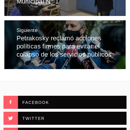
Municipal N° 1
Siguiente
Petrakosky reclamó acciones
Entrada
políticas firmes para evitar el
siguiente:
colapso de los servicios públicos
FACEBOOK
TWITTER