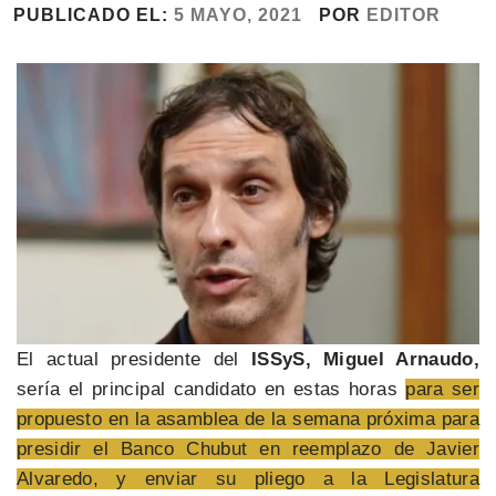
PUBLICADO EL:
5 MAYO, 2021
POR
EDITOR
El actual presidente del
ISSyS, Miguel Arnaudo,
sería el principal candidato en estas horas
para ser
propuesto en la asamblea de la semana próxima para
presidir el Banco Chubut en reemplazo de Javier
Alvaredo, y enviar su pliego a la Legislatura