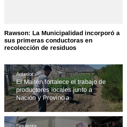
Rawson: La Municipalidad incorporó a
sus primeras conductoras en
recolección de residuos
Navegación
Anterior
de
El Maitén fortalece el trabajo de
Entrada
entradas
productores locales junto a
anterior:
Nación y Provincia
Siguiente