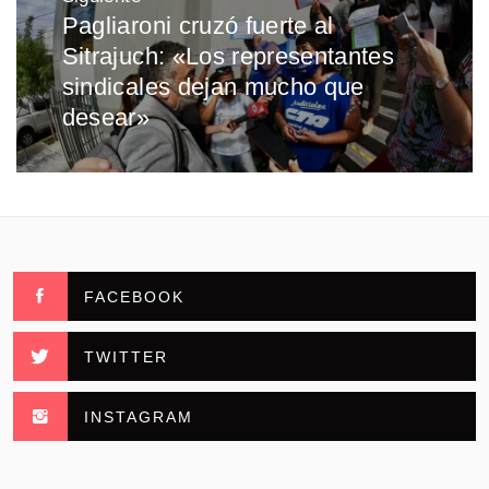
Pagliaroni cruzó fuerte al
Entrada
Sitrajuch: «Los representantes
siguiente:
sindicales dejan mucho que
desear»
FACEBOOK
TWITTER
INSTAGRAM