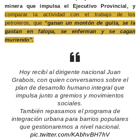
minera que impulsa el Ejecutivo Provincial, y
comparar la actividad con el trabajo de los
petroleros, que
“ganan un montón de guita, se la
gastan en falopa, se enferman y se cagan
muriendo”.
Hoy recibí al dirigente nacional Juan
Grabois, con quien conversamos sobre el
plan de desarrollo humano integral que
impulsa junto a gremios y movimientos
sociales.
También repasamos el programa de
integración urbana para barrios populares
que gestionaremos a nivel nacional.
pic.twitter.com/KAbhvBH7hV