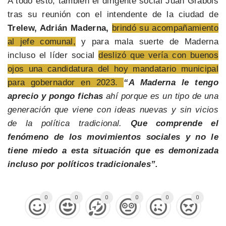
A todo esto, también el dirigente social Juan Grabois
tras su reunión con el intendente de la ciudad de
Trelew, Adrián Maderna,
brindó su acompañamiento
al jefe comunal,
y para mala suerte de Maderna
incluso el líder social
deslizó que vería con buenos
ojos una candidatura del hoy mandatario municipal
para gobernador en 2023.
“A Maderna le tengo
aprecio y pongo fichas
ahí porque es un tipo de una
generación que viene con ideas nuevas y sin vicios
de la política tradicional.
Que comprende el
fenómeno de los movimientos sociales y no le
tiene miedo a esta situación que es demonizada
incluso por políticos tradicionales”.
0
0
0
0
0
0