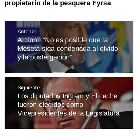
propietario de la pesquera Fyrsa
Navegación
Anterior
de
Arcioni: “No es posible que la
Entrada
entradas
Meseta siga condenada al olvido
anterior:
y la postergación”
Siguiente
Los diputados Ingram y Eliceche
Entrada
fueron elegidos como
siguiente:
Vicepresidentes de la Legislatura