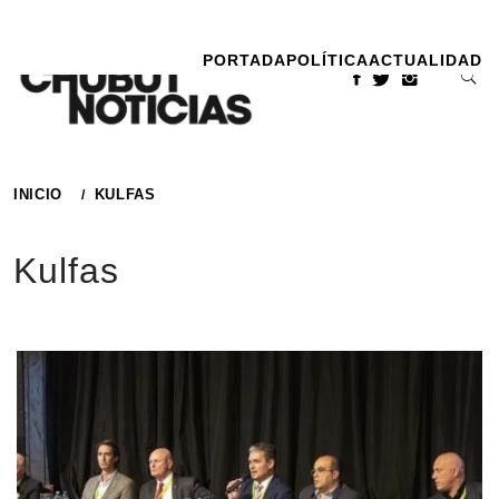
Ir
al
PORTADA
POLÍTICA
ACTUALIDAD
contenido
INICIO
KULFAS
Kulfas