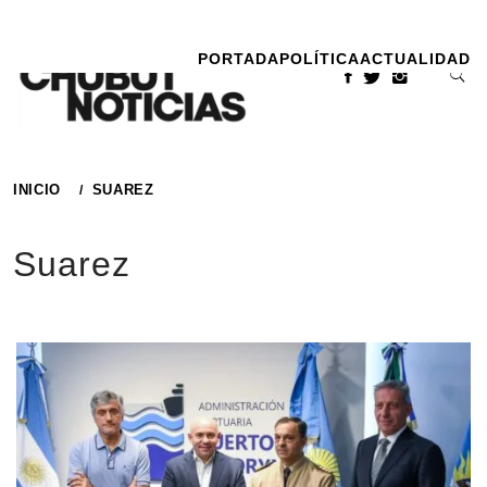
Ir
al
PORTADA
POLÍTICA
ACTUALIDAD
contenido
INICIO
SUAREZ
Suarez